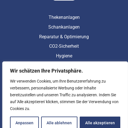
Thekenanlagen
Schankanlagen
Reparatur & Optimierung
CO2-Sicherheit
Hygiene
Wir schätzen Ihre Privatsphäre.
Impressum
Wir verwenden Cookies, um Ihre Benutzererfahrung zu
Datenschutz
verbessern, personalisierte Werbung oder Inhalte
Kontakt
bereitzustellen und unseren Traffic zu analysieren. Indem Sie
auf 'Alle akzeptieren' klicken, stimmen Sie der Verwendung von
Cookies zu.
Copyright © 2023 Erhard Kurowski Schankanlagen –
Anpassen
Alle ablehnen
Alle akzeptieren
Fachbetrieb e.K.