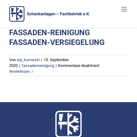
Zum
Inhalt
springen
FASSADEN-REINIGUNG
FASSADEN-VERSIEGELUNG
Von
wp_kurowski
|
15. September
für
2020
|
fassadenreinigung
|
Kommentare deaktiviert
FASSADEN-
Weiterlesen
REINIGUNG
FASSADEN-
VERSIEGELUNG